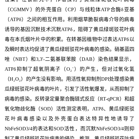
（CGMMV）的外壳蛋白（CP）与线粒体ATP合酶δ亚基
（ATPδ）之间的相互作用。利用烟草脆裂病毒介导的病毒
诱导的基因沉默技术沉默ATPδ，阻碍了黄瓜绿斑驳花叶病
毒在本氏烟叶片中的积累。在转基因植物中过表达ATPδ以
及瞬时表达均促进了黄瓜绿斑驳花叶病毒的感染。硝基蓝四
唑（NBT）和3,3'-二氨基联苯胺（DAB）染色结果显示，
ATPδ抑制了超氧阴离子（O₂⁻）的产生，但对过氧化氢
（H₂O₂）的产生没有影响。用活性氧抑制剂DPI处理感染黄
瓜绿斑驳花叶病毒的叶片，引发了活性氧爆发，从而抑制了
病毒的感染。反转录定量聚合酶链式反应（RT-qPCR）和超
氧化物歧化酶（SOD）活性测定表明，ATPδ、黄瓜绿斑驳
花叶病毒感染以及外壳蛋白表达特异性地诱导了
NbFeSOD3/4的表达和SOD活性，而沉默NbFeSOD3/4则抑
制了黄瓜绿斑驳花叶病毒的侵染。推测，黄瓜绿斑驳花叶病