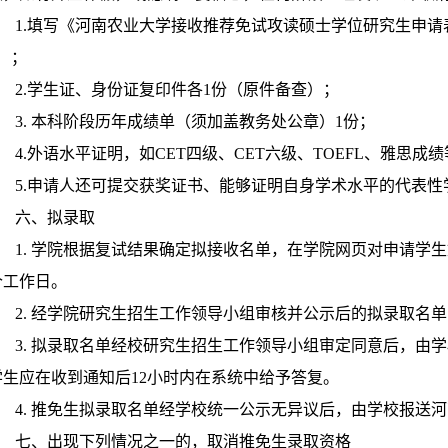
1.填写《河南农业大学接收推荐免试攻读硕士学位研究生申请表
）；
2.学生证、身份证复印件各1份（原件备查）；
3. 本科阶段历年成绩单（须加盖教务处公章）1份；
4.外语水平证明，如CET四级、CET六级、TOEFL、雅思成
5.申请人还可提交获奖证书、能够证明自身学术水平的代表性
六、拟录取
1. 学院根据复试结果确定拟接收名单，在学院网页对申请学生
个工作日。
2. 经学院研究生招生工作领导小组审核并公示后的拟录取名
3. 拟录取名单经校研究生招生工作领导小组审定同意后，由
学生应在收到通知后12小时内在系统中给予答复。
4. 推免生拟录取名单经学校统一公示无异议后，由学校报送河
七、出现下列情况之一的，取消推免生录取资格