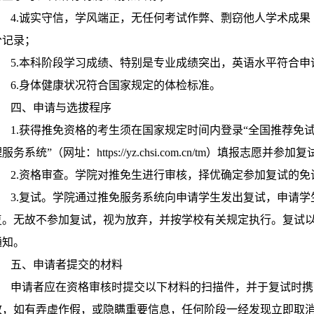
4.诚实守信，学风端正，无任何考试作弊、剽窃他人学术成果
分记录；
5.本科阶段学习成绩、特别是专业成绩突出，英语水平符合申
6.身体健康状况符合国家规定的体检标准。
四、申请与选拔程序
1.获得推免资格的考生须在国家规定时间内登录“全国推荐免
服务系统”（网址：https://yz.chsi.com.cn/tm）填报志愿并参加
2.资格审查。学院对推免生进行审核，择优确定参加复试的免
3.复试。学院通过推免服务系统向申请学生发出复试，申请学生
复。无故不参加复试，视为放弃，并按学校有关规定执行。复试
通知。
五、申请者提交的材料
申请者应在资格审核时提交以下材料的扫描件，并于复试时携
效，如有弄虚作假，或隐瞒重要信息，任何阶段一经发现立即取