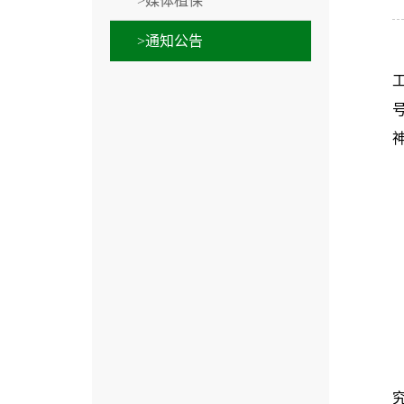
>媒体植保
>通知公告