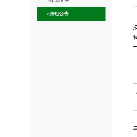
>媒体植保
>通知公告
2