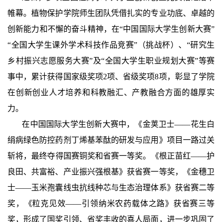
帷幕。植物保护学院师生团队凭借扎实的专业功底、卓越的
创新能力和不懈的奋斗精神，在“中国国际大学生创新大赛”
“全国大学生课外学术科技作品竞赛”（挑战杯）、“研究生
乡村振兴志愿服务大赛”及“全国大学生职业规划大赛”等赛
事中，累计获得国家级奖项2项、省级奖项8项，彰显了学院
在创新创业人才培养和科教融汇、产教融合方面的雄厚实
力。
在中国国际大学生创新大赛中，《金荚卫士——花生白
绢病绿色防控药剂丁烯基苯酞的研发与应用》项目一路过关
斩将，最终夺得国赛铜奖和省赛一等奖。《根正苗红——护
良田、共富裕、产业振兴强根基》获省赛一等奖，《金穗卫
士——玉米孢囊线虫抗线种芯与生态治理体系》获省赛二等
奖，《粒克见效——引领纳米农药载体之路》获省赛三等
奖，形成了国奖引领、省奖丰收的喜人局面，进一步巩固了